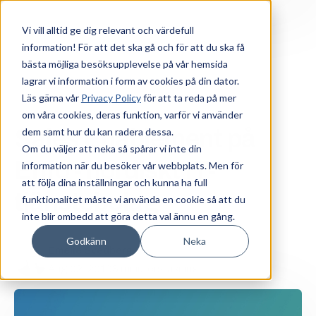
Vi vill alltid ge dig relevant och värdefull
information! För att det ska gå och för att du ska få
bästa möjliga besöksupplevelse på vår hemsida
lagrar vi information i form av cookies på din dator.
Läs gärna vår
Privacy Policy
för att ta reda på mer
om våra cookies, deras funktion, varför vi använder
Sales Enablement
Sales Enablement på
dem samt hur du kan radera dessa.
Om du väljer att neka så spårar vi inte din
Enfo - nordiskt IT-
information när du besöker vår webbplats. Men för
att följa dina inställningar och kunna ha full
tjänstebolag
funktionalitet måste vi använda en cookie så att du
inte blir ombedd att göra detta val ännu en gång.
Godkänn
Neka
Emelie Svedberg
Aug 02, 2019
3 minuters läsning