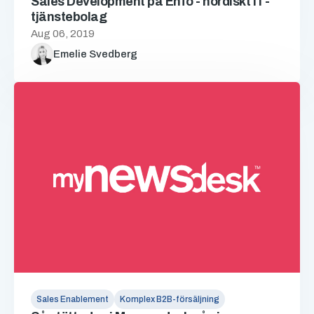
Sales Development på Enfo - nordiskt IT-
tjänstebolag
Aug 06, 2019
Emelie Svedberg
Sales Enablement
Komplex B2B-försäljning